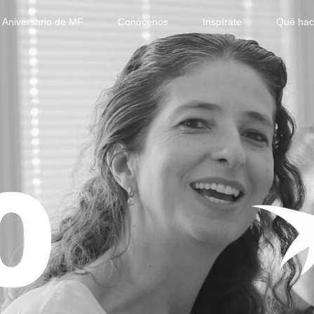
º Aniversario de MF
Conócenos
Inspírate
Qué ha