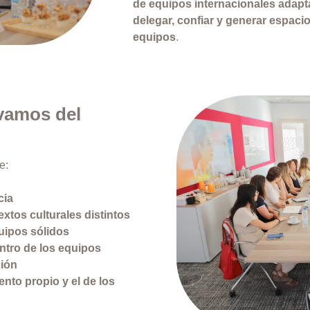
de equipos internacionales adap
delegar, confiar y generar espaci
equipos
.
evamos del
e:
cia
extos culturales distintos
uipos sólidos
ntro de los equipos
ción
ento propio y el de los