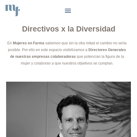
Ir
al
contenido
Directivos x la Diversidad
En
Mujeres en Farma
sabemos que sin la otra mitad el cambio no sería
posible. Por ello en este espacio visibilizamos a
Directores Generales
de nuestras empresas colaboradoras
que potencian la figura de la
mujer y colaboran a que nuestros objetivos se cumplan.
"Mi aspiración es que algún día dejemos de hablar de hombres y
mujeres, y solo nos refiramos a las personas. Pero, mientras tanto,
nuestra misión, en un entorno tan privilegiado como el nuestro, es
derribar las barreras más invisibles y sutiles, y garantizar que cada
mujer tenga las mismas oportunidades para avanzar sin
limitaciones."