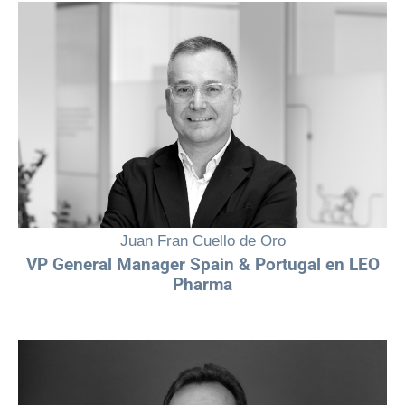
Juan Fran Cuello de Oro
VP General Manager Spain & Portugal en LEO
Pharma
"Las mujeres juegan un papel fundamental en la industria