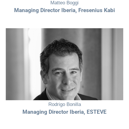
Matteo Boggi
Managing Director Iberia
,
Fresenius Kabi
"La diversidad, en todas sus formas, nos hace más fuertes. El talento
no tiene género. Nuestro compromiso y responsabilidad está en crear
un entorno donde cada persona puede desplegar todo su potencial,
sin límites"
Rodrigo Bonilla
Managing Director Iberia, ESTEVE