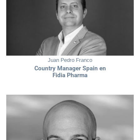
farmacéutica española, representando una gran parte de las
plantillas. Sin embargo, aún queda camino por recorrer para que su
presencia y liderazgo se reflejen en los puestos directivos y de alta
dirección. En Laboratorios Fidia, queremos ser agentes de este
cambio."
Juan Pedro Franco
Country Manager Spain en
Fidia Pharma
“La diversidad es una palanca de transformación real y un valioso
activo que genera mayor impacto y mejores soluciones para los
pacientes. En Merz Therapeutics Iberia colaboramos con Mujeres en
Farma para impulsar espacios inclusivos, apoyar el crecimiento del