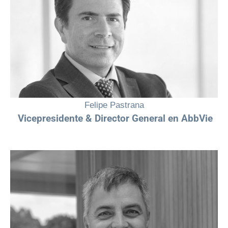
“El liderazgo femenino cada vez tiene más fuerza y en la industria
farmacéutica desempeña un papel fundamental, desarrollar
soluciones innovadoras requiere la unión de diferentes enfoques e
ideas y el talento femenino contribuye significativamente en conseguir
nuestro objetivo de trasformar la vida de las personas”
Felipe Pastrana
Vicepresidente & Director General en AbbVie
“El talento femenino es fundamental para el crecimiento del sector
salud. Sabemos que queda camino por recorrer y trabajamos cada
día para avanzar en esta dirección, creando entornos donde cada
mujer pueda desarrollarse con igualdad de oportunidades y siendo