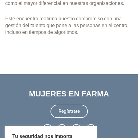
como el mayor diferencial en nuestras organizaciones.
Este encuentro reafirma nuestro compromiso con una
gestión del talento que pone a las personas en el centro,
incluso en tiempos de algoritmos.
MUJERES EN FARMA
Regístrate
L
I
T
Y
i
n
w
o
n
s
i
u
Tu seguridad nos importa