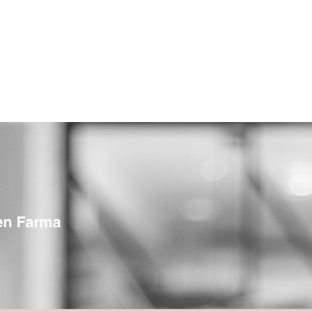
º Aniversario de MF
Conócenos
Inspírate
Qué ha