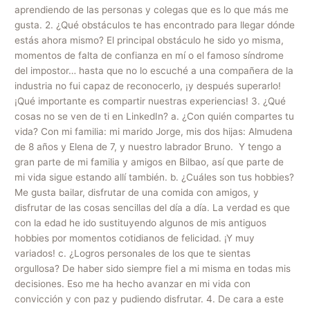
aprendiendo de las personas y colegas que es lo que más me
gusta. 2. ¿Qué obstáculos te has encontrado para llegar dónde
estás ahora mismo? El principal obstáculo he sido yo misma,
momentos de falta de confianza en mí o el famoso síndrome
del impostor… hasta que no lo escuché a una compañera de la
industria no fui capaz de reconocerlo, ¡y después superarlo!
¡Qué importante es compartir nuestras experiencias! 3. ¿Qué
cosas no se ven de ti en LinkedIn? a. ¿Con quién compartes tu
vida? Con mi familia: mi marido Jorge, mis dos hijas: Almudena
de 8 años y Elena de 7, y nuestro labrador Bruno. Y tengo a
gran parte de mi familia y amigos en Bilbao, así que parte de
mi vida sigue estando allí también. b. ¿Cuáles son tus hobbies?
Me gusta bailar, disfrutar de una comida con amigos, y
disfrutar de las cosas sencillas del día a día. La verdad es que
con la edad he ido sustituyendo algunos de mis antiguos
hobbies por momentos cotidianos de felicidad. ¡Y muy
variados! c. ¿Logros personales de los que te sientas
orgullosa? De haber sido siempre fiel a mi misma en todas mis
decisiones. Eso me ha hecho avanzar en mi vida con
convicción y con paz y pudiendo disfrutar. 4. De cara a este