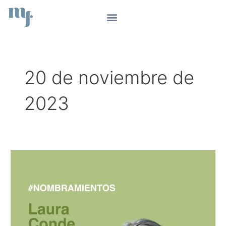
Ir
al
contenido
20 de noviembre de
2023
#39
–
Laura
Conde,
Directora
de
la