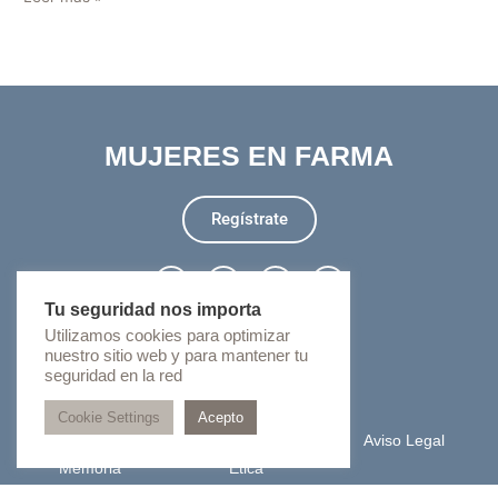
MUJERES EN FARMA
Regístrate
L
I
T
Y
i
n
w
o
n
s
i
u
Tu seguridad nos importa
k
t
t
t
Utilizamos cookies para optimizar
info@mujeresenfarma.com
e
a
t
u
d
g
e
b
nuestro sitio web y para mantener tu
i
r
r
e
+34 917 89 84 26
seguridad en la red
n
a
-
m
Cookie Settings
Acepto
i
n
Privacidad
Cookies
Aviso Legal
Memoria
Ética