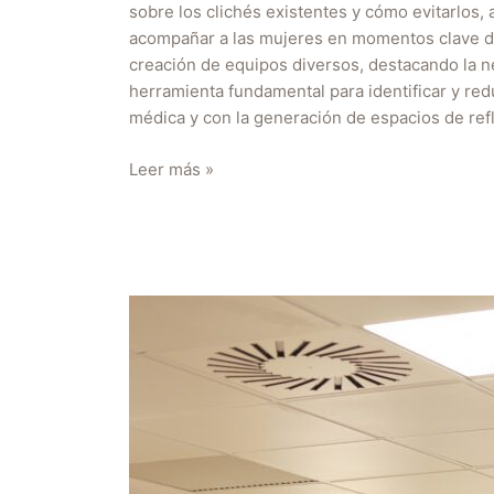
sobre los clichés existentes y cómo evitarlos
acompañar a las mujeres en momentos clave de s
creación de equipos diversos, destacando la ne
herramienta fundamental para identificar y re
médica y con la generación de espacios de refl
Leer más »
1º
encuentro
Comunidad
Médica
en
Lundbeck