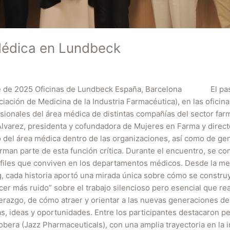
Médica en Lundbeck
re de 2025 Oficinas de Lundbeck España, Barcelona El pasa
iación de Medicina de la Industria Farmacéutica), en las ofici
sionales del área médica de distintas compañías del sector far
lvarez, presidenta y cofundadora de Mujeres en Farma y direct
gico del área médica dentro de las organizaciones, así como de g
man parte de esta función crítica. Durante el encuentro, se co
erfiles que conviven en los departamentos médicos. Desde la me
ing, cada historia aportó una mirada única sobre cómo se constru
cer más ruido” sobre el trabajo silencioso pero esencial que re
razgo, de cómo atraer y orientar a las nuevas generaciones de
s, ideas y oportunidades. Entre los participantes destacaron p
bera (Jazz Pharmaceuticals), con una amplia trayectoria en la 