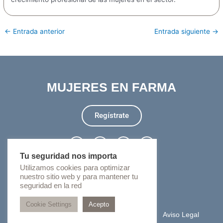
←
Entrada anterior
Entrada siguiente
→
MUJERES EN FARMA
Regístrate
L
I
T
Y
i
n
w
o
n
s
i
u
Tu seguridad nos importa
k
t
t
t
Utilizamos cookies para optimizar
info@mujeresenfarma.com
e
a
t
u
d
g
e
b
nuestro sitio web y para mantener tu
i
r
r
e
+34 917 89 84 26
seguridad en la red
n
a
-
m
Cookie Settings
Acepto
i
n
Privacidad
Cookies
Aviso Legal