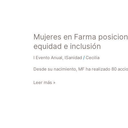
Mujeres en Farma posiciona
equidad e inclusión
I Evento Anual
,
ISanidad
/
Cecilia
Desde su nacimiento, MF ha realizado 80 accio
Leer más »
Mujeres
en