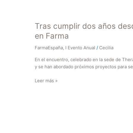
Tras cumplir dos años desd
en Farma
FarmaEspaña
,
I Evento Anual
/
Cecilia
En el encuentro, celebrado en la sede de Ther
y se han abordado próximos proyectos para segu
Leer más »
Mujeres
en
Farma